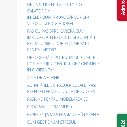
DE LA STUDENT LA RECTOR: O
CĂLĂTORIE A
ÎNȚELEPCIUNII,PROVOCĂRILOR ȘI A
VIITORULUI EDUCAȚIONAL
PAS CU PAS SPRE CARIERĂ:CUM
IMPLICAREA ÎN PROIECTE ȘI ACTIVITĂȚI
EXTRACURRICULARE M-A PREGĂTIT
PENTRU VIITOR?
DESCOPERĂ-ȚI POTENȚIALUL: CUM TE
POATE SPRIJINI CENTRUL DE CONSILIERE
ÎN CARIERA TA !
ARTA DE A FI BINE
ACTIVITĂȚILE EXTRACURRICULARE: PAȘI
ESENȚIALI PENTRU UN CV DE SUCCES
PASIUNE PENTRU MODELAREA 3D
PROGRAMUL ERASMUS +
EXPERIENȚA MEA ERASMUS + ÎN SPANIA
CUM GESTIONĂM STRESUL