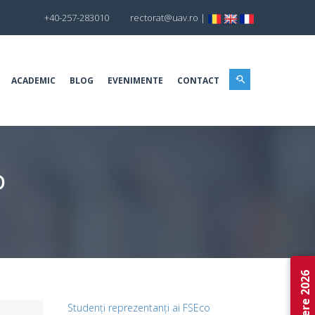
+40-257-283010
rectorat@uav.ro
|
ACADEMIC
BLOG
EVENIMENTE
CONTACT
D
Admitere 2026
Studenți reprezentanți ai FSEco