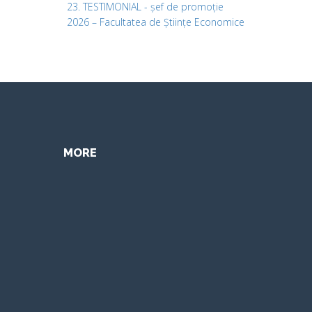
23. TESTIMONIAL - șef de promoție
2026 – Facultatea de Științe Economice
MORE