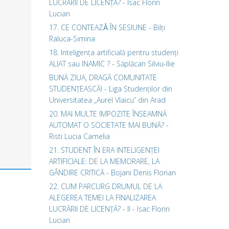
LUCRĂRII DE LICENȚĂ? - Isac Florin
Lucian
17. CE CONTEAZǍ ÎN SESIUNE - Bilți
Raluca-Simina
18. Inteligența artificială pentru studenți
ALIAT sau INAMIC ? - Săplăcan Silviu-Ilie
BUNĂ ZIUA, DRAGĂ COMUNITATE
STUDENȚEASCĂ! - Liga Studenților din
Universitatea „Aurel Vlaicu” din Arad
20. MAI MULTE IMPOZITE ÎNSEAMNĂ
AUTOMAT O SOCIETATE MAI BUNĂ? -
Risti Lucia Camelia
21. STUDENT ÎN ERA INTELIGENȚEI
ARTIFICIALE: DE LA MEMORARE, LA
GÂNDIRE CRITICĂ - Bojani Denis Florian
22. CUM PARCURG DRUMUL DE LA
ALEGEREA TEMEI LA FINALIZAREA
LUCRĂRII DE LICENȚĂ? - II - Isac Florin
Lucian