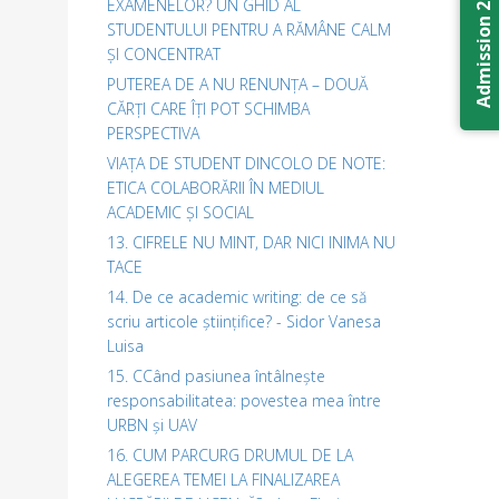
Admission 2026
EXAMENELOR? UN GHID AL
STUDENTULUI PENTRU A RĂMÂNE CALM
ȘI CONCENTRAT
PUTEREA DE A NU RENUNȚA – DOUĂ
CĂRȚI CARE ÎȚI POT SCHIMBA
PERSPECTIVA
VIAȚA DE STUDENT DINCOLO DE NOTE:
ETICA COLABORĂRII ÎN MEDIUL
ACADEMIC ȘI SOCIAL
13. CIFRELE NU MINT, DAR NICI INIMA NU
TACE
14. De ce academic writing: de ce să
scriu articole științifice? - Sidor Vanesa
Luisa
15. CCând pasiunea întâlnește
responsabilitatea: povestea mea între
URBN și UAV
16. CUM PARCURG DRUMUL DE LA
ALEGEREA TEMEI LA FINALIZAREA