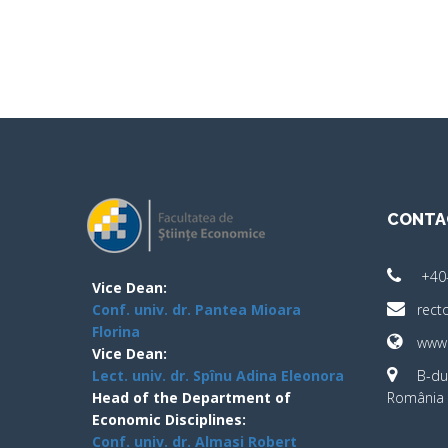
CONTA
+40
Vice Dean:
Conf. univ. dr. Pantea Mioara
rect
Florina
www.
Vice Dean:
Lect. univ. dr. Spînu Adina Eleonora
B-dul
Head of the Department of
România 
Economic Disciplines:
Conf. univ. dr. Almasi Robert