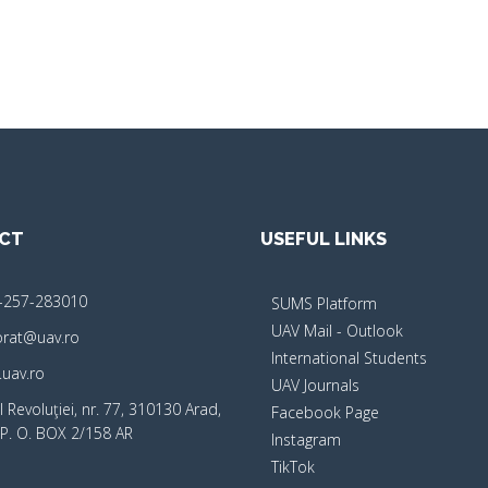
CT
USEFUL LINKS
-257-283010
SUMS Platform
UAV Mail - Outlook
orat@uav.ro
International Students
uav.ro
UAV Journals
 Revoluţiei, nr. 77, 310130 Arad,
Facebook Page
P. O. BOX 2/158 AR
Instagram
TikTok