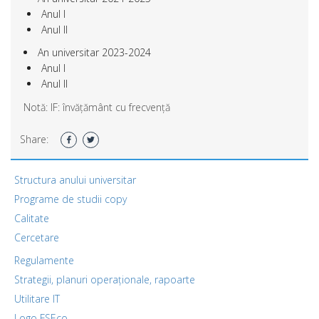
Anul I
Anul II
An universitar 2023-2024
Anul I
Anul II
Notă: IF: învățământ cu frecvență
Share:
Structura anului universitar
Programe de studii copy
Calitate
Cercetare
Regulamente
Strategii, planuri operaționale, rapoarte
Utilitare IT
Logo FSEco