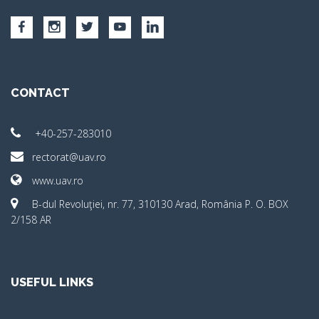
CONTACT
+40-257-283010
rectorat@uav.ro
www.uav.ro
B-dul Revoluţiei, nr. 77, 310130 Arad, România P. O. BOX
2/158 AR
USEFUL LINKS