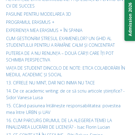
Admission 2026
CV DE SUCCES
PASIUNE PENTRU MODELAREA 3D
PROGRAMUL ERASMUS +
EXPERIENȚA MEA ERASMUS + ÎN SPANIA
CUM GESTIONĂM STRESUL EXAMENELOR? UN GHID AL
STUDENTULUI PENTRU A RĂMÂNE CALM ȘI CONCENTRAT
PUTEREA DE A NU RENUNȚA – DOUĂ CĂRȚI CARE ÎȚI POT
SCHIMBA PERSPECTIVA
VIAȚA DE STUDENT DINCOLO DE NOTE: ETICA COLABORĂRII ÎN
MEDIUL ACADEMIC ȘI SOCIAL
13. CIFRELE NU MINT, DAR NICI INIMA NU TACE
14. De ce academic writing: de ce să scriu articole științifice? -
Sidor Vanesa Luisa
15. CCând pasiunea întâlnește responsabilitatea: povestea
mea între URBN și UAV
16. CUM PARCURG DRUMUL DE LA ALEGEREA TEMEI LA
FINALIZAREA LUCRĂRII DE LICENȚĂ? - Isac Florin Lucian