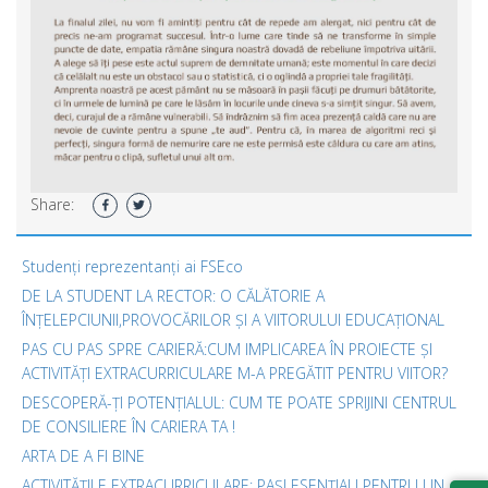
Share:
Studenți reprezentanți ai FSEco
DE LA STUDENT LA RECTOR: O CĂLĂTORIE A
ÎNȚELEPCIUNII,PROVOCĂRILOR ȘI A VIITORULUI EDUCAȚIONAL
PAS CU PAS SPRE CARIERĂ:CUM IMPLICAREA ÎN PROIECTE ȘI
ACTIVITĂȚI EXTRACURRICULARE M-A PREGĂTIT PENTRU VIITOR?
DESCOPERĂ-ȚI POTENȚIALUL: CUM TE POATE SPRIJINI CENTRUL
DE CONSILIERE ÎN CARIERA TA !
ARTA DE A FI BINE
ACTIVITĂȚILE EXTRACURRICULARE: PAȘI ESENȚIALI PENTRU UN