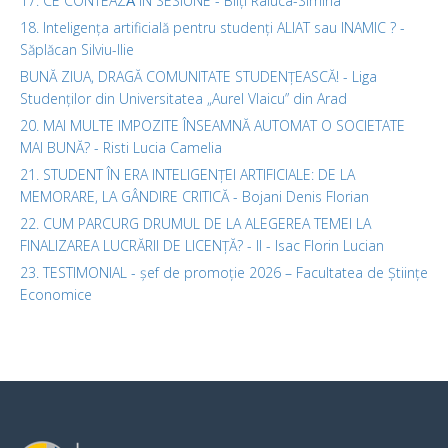
17. CE CONTEAZǍ ÎN SESIUNE - Bilți Raluca-Simina
18. Inteligența artificială pentru studenți ALIAT sau INAMIC ? -
Săplăcan Silviu-Ilie
BUNĂ ZIUA, DRAGĂ COMUNITATE STUDENȚEASCĂ! - Liga
Studenților din Universitatea „Aurel Vlaicu” din Arad
20. MAI MULTE IMPOZITE ÎNSEAMNĂ AUTOMAT O SOCIETATE
MAI BUNĂ? - Risti Lucia Camelia
21. STUDENT ÎN ERA INTELIGENȚEI ARTIFICIALE: DE LA
MEMORARE, LA GÂNDIRE CRITICĂ - Bojani Denis Florian
22. CUM PARCURG DRUMUL DE LA ALEGEREA TEMEI LA
FINALIZAREA LUCRĂRII DE LICENȚĂ? - II - Isac Florin Lucian
23. TESTIMONIAL - șef de promoție 2026 – Facultatea de Științe
Economice