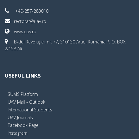
+40-257-283010
rectorat@uav.ro
www.uav.ro
B-dul Revoluţiei, nr. 77, 310130 Arad, România P. O. BOX
2/158 AR
USEFUL LINKS
SUMS Platform
UAV Mail - Outlook
International Students
UAV Journals
Facebook Page
Instagram