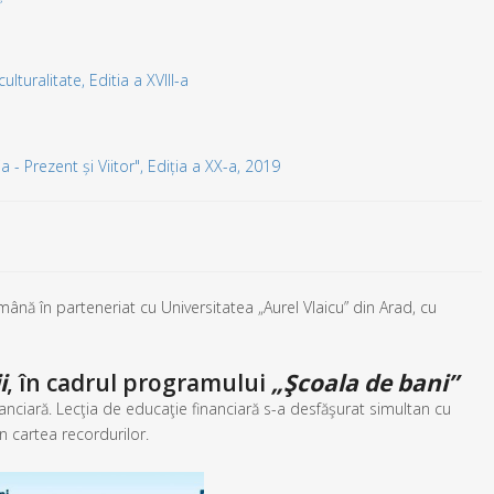
turalitate, Editia a XVIII-a
- Prezent și Viitor", Ediția a XX-a, 2019
ă în parteneriat cu Universitatea „Aurel Vlaicu” din Arad, cu
i
, în cadrul programului
„Şcoala de bani”
anciară. Lecţia de educaţie financiară s-a desfăşurat simultan cu
n cartea recordurilor.