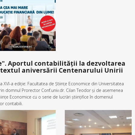
".
Aportul contabilității la dezvoltarea
ntextul aniversării Centenarului Unirii
 XVI-a ediție: Facultatea de Științe Economice din Universitatea
 prin domnul Prorector Conf.univ.dr. Cilan Teodor și de asemenea
iințe Economice cu o serie de lucrări științifice în domeniul
or contabili.