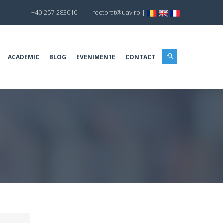
+40-257-283010
rectorat@uav.ro
|
ACADEMIC
BLOG
EVENIMENTE
CONTACT