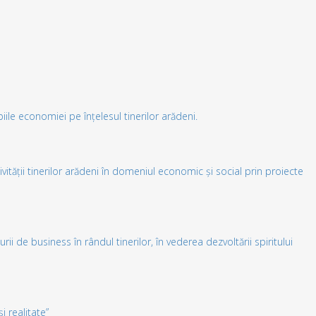
ile economiei pe înțelesul tinerilor arădeni.
ității tinerilor arădeni în domeniul economic și social prin proiecte
i de business în rândul tinerilor, în vederea dezvoltării spiritului
și realitate”