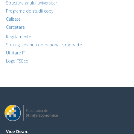
Structura anului universitar
Programe de studii copy
Calitate
Cercetare
Regulamente
Strategii, planuri operaționale, rapoarte
Utilitare IT
Logo FSEco
Vice Dean: